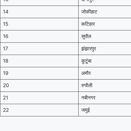
14
जोकीहाट
15
कटिहार
16
सुपौल
17
झंझारपुर
18
कुटुंबा
19
अमौर
20
रुपौली
21
नबीनगर
22
जमुई