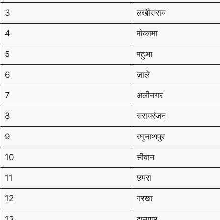
3
लखीसराय
4
मोकामा
5
महुआ
6
जाले
7
अलीनगर
8
सरायरंजन
9
रघुनाथपुर
10
सीवान
11
छपरा
12
गरखा
13
दानापुर