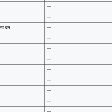
—
—
ता दल
—
—
—
—
—
—
—
—
—