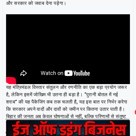
और सरकार को जवाब देना पड़ेगा।
यह मंत्रिमंडल विस्तार संतुलन और रणनीति का एक बड़ा प्रयोग जरूर
है, लेकिन इसमें जोखिम भी उतना ही बड़ा है। “पुरानी बोतल में नई
शराब” की यह पैकेजिंग कब तक चलती है, यह इस बात पर निर्भर करेगा
कि सरकार अपने वादों और दावों को जमीन पर कितना उतार पाती है।
बिहार की जनता अब केवल घोषणाओं से नहीं, बल्कि परिणामों से संतुष्ट
होती है—और यही इस पूरी कवायद की असली कसौटी होगी।
Related Post