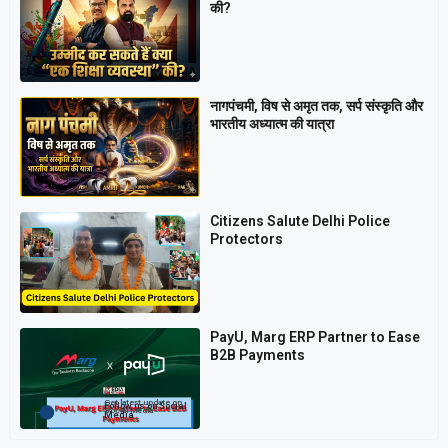
की?
नागपंचमी, ​विष से अमृत तक, सर्प संस्कृति और
भारतीय अध्यात्म की यात्रा
Citizens Salute Delhi Police
Protectors
PayU, Marg ERP Partner to Ease
B2B Payments
Get latest update on
Follow us on Social
Social Media
Media