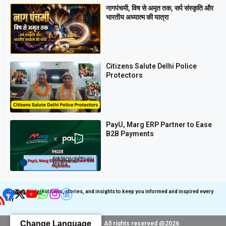
नागपंचमी, ​विष से अमृत तक, सर्प संस्कृति और
भारतीय अध्यात्म की यात्रा
Citizens Salute Delhi Police
Protectors
PayU, Marg ERP Partner to Ease
B2B Payments
Get latest update on
Follow us on Social
Social Media
Media
Bringing the latest news, stories, and insights to keep you informed and inspired every
day
Change Language
© mediaartindia.in • All rights reserved @2026