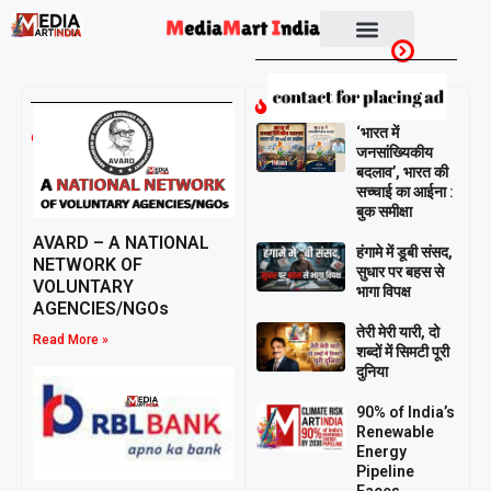
Socio Political
Breaking
March 14,
‘भारत में
2026
जनसांख्यिकीय
बदलाव’, भारत की
सच्चाई का आईना :
बुक समीक्षा
AVARD – A NATIONAL
हंगामे में डूबी संसद,
NETWORK OF
सुधार पर बहस से
VOLUNTARY
भागा विपक्ष
AGENCIES/NGOs
तेरी मेरी यारी, दो
Read More »
शब्दों में सिमटी पूरी
दुनिया
90% of India’s
Renewable
Energy
Pipeline
Faces