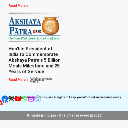
Read More »
Hon’ble President of
India to Commemorate
Akshaya Patra’s 5 Billion
Meals Milestone and 25
Years of Service
Get latest update on
Read More »
Follow us on Social
Social Media
Media
Bringing the latest news, stories, and insights to keep you informed and inspired every
day
© mediaartindia.in • All rights reserved @2026