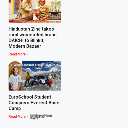
Hindustan Zinc takes
rural women-led brand
DAICHI to Blinkit,
Modern Bazaar
Read More »
EuroSchool Student
Conquers Everest Base
Camp
Get latest update on
Read More »
Follow us on Social
Social Media
Media