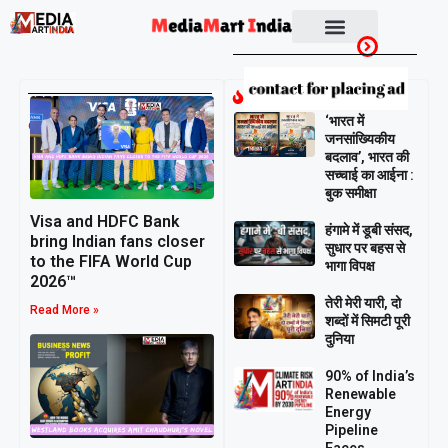
Socio Political
Breaking
April 14,
‘भारत में
2026
जनसांख्यिकीय
बदलाव’, भारत की
सच्चाई का आईना :
बुक समीक्षा
Visa and HDFC Bank
हंगामे में डूबी संसद,
bring Indian fans closer
सुधार पर बहस से
to the FIFA World Cup
भागा विपक्ष
2026™
तेरी मेरी यारी, दो
Read More »
शब्दों में सिमटी पूरी
दुनिया
90% of India’s
Renewable
Energy
Pipeline
Faces