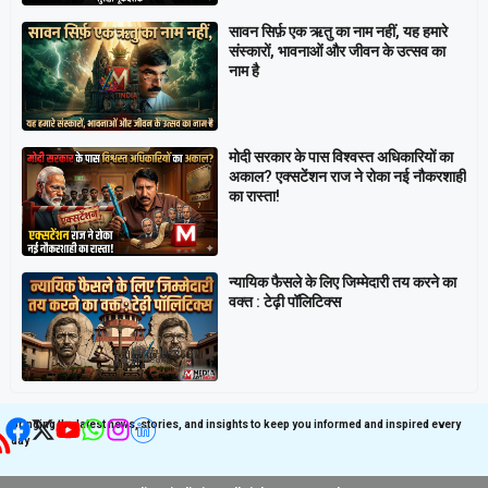
सावन सिर्फ़ एक ऋतु का नाम नहीं, यह हमारे
संस्कारों, भावनाओं और जीवन के उत्सव का
नाम है
मोदी सरकार के पास विश्वस्त अधिकारियों का
अकाल? एक्सटेंशन राज ने रोका नई नौकरशाही
का रास्ता!
न्यायिक फैसले के लिए जिम्मेदारी तय करने का
वक्त : टेढ़ी पॉलिटिक्स
Get latest update on
Follow us on Social
Social Media
Media
Bringing the latest news, stories, and insights to keep you informed and inspired every
day