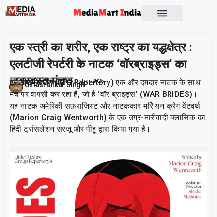
Socio Political
एक स्त्री का शरीर, एक राष्ट्र का यद्धक्षेत्र :
एलटीजी रेपर्टरी के नाटक ‘वॉरब्राइड्स’ का
ज़बरदस्त मंचन
एलटीजी रेपर्टरी (LTG Repertory) एक और दमदार नाटक के साथ
Publish On:
19 November 2025
Umashankar Singh
मंच पर वापसी कर रहा है, जो है ‘वॉर ब्राइड्स’ (WAR BRIDES)।
यह नाटक अमेरिकी सफ़राजिस्ट और नाटककार मरिै यन क्रेग वेंटवर्थ
(Marion Craig Wentworth) के एक उग्र-नारीवादी क्लासिक का
हिदी ट्रांसलेशन सरजू और पीहू द्वारा किया गया है।