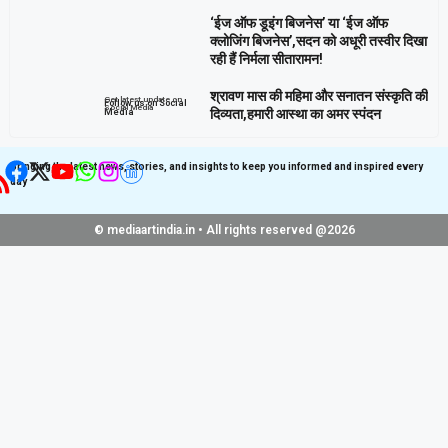
‘ईज ऑफ डूइंग बिजनेस’ या ‘ईज ऑफ
क्लोजिंग बिजनेस’,सदन को अधूरी तस्वीर दिखा
रही हैं निर्मला सीतारामन!
श्रावण मास की महिमा और सनातन संस्कृति की
Get latest update on
Follow us on Social
Social Media
दिव्यता,हमारी आस्था का अमर स्पंदन
Media
Bringing the latest news, stories, and insights to keep you informed and inspired every
day
© mediaartindia.in • All rights reserved @2026