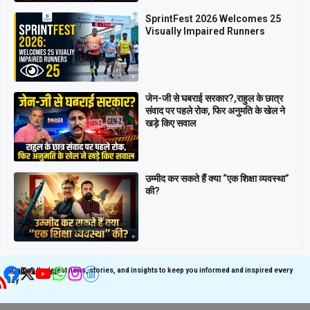
SprintFest 2026 Welcomes 25
Visually Impaired Runners
जेन-जी से घबराई सरकार?,राहुल के छात्र
संवाद पर पहले रोक, फिर अनुमति के खेल ने
खड़े किए सवाल
उम्मीद कर सकते हैं क्या “एक शिक्षा व्यवस्था”
की?
Get latest update on
Follow us on Social
Social Media
Media
Bringing the latest news, stories, and insights to keep you informed and inspired every
day