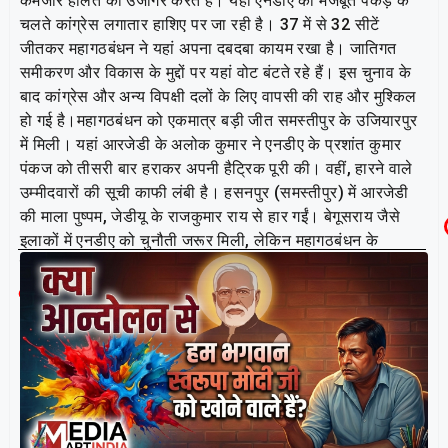
कमजोर हालत को उजागर करते हैं। यहां एनडीए की मजबूत पकड़ के
चलते कांग्रेस लगातार हाशिए पर जा रही है। 37 में से 32 सीटें
जीतकर महागठबंधन ने यहां अपना दबदबा कायम रखा है। जातिगत
समीकरण और विकास के मुद्दों पर यहां वोट बंटते रहे हैं। इस चुनाव के
बाद कांग्रेस और अन्य विपक्षी दलों के लिए वापसी की राह और मुश्किल
हो गई है।महागठबंधन को एकमात्र बड़ी जीत समस्तीपुर के उजियारपुर
में मिली। यहां आरजेडी के अलोक कुमार ने एनडीए के प्रशांत कुमार
पंकज को तीसरी बार हराकर अपनी हैट्रिक पूरी की। वहीं, हारने वाले
उम्मीदवारों की सूची काफी लंबी है। हसनपुर (समस्तीपुर) में आरजेडी
की माला पुष्पम, जेडीयू के राजकुमार राय से हार गईं। बेगूसराय जैसे
इलाकों में एनडीए को चुनौती जरूर मिली, लेकिन महागठबंधन के
उम्मीदवार अंतिम नतीजों में कोई छाप नहीं छोड़ पाए।
Related Post