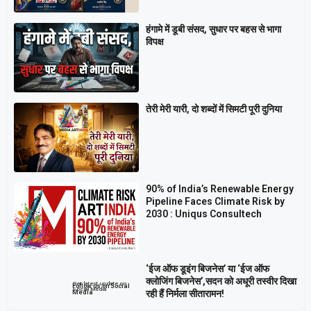
हंगामे में डूबी संसद, सुधार पर बहस से भागा
विपक्ष
तेरी मेरी यारी, दो शब्दों में सिमटी पूरी दुनिया
90% of India’s Renewable Energy
Pipeline Faces Climate Risk by
2030 : Uniqus Consultech
‘ईज ऑफ डूइंग बिजनेस’ या ‘ईज ऑफ
क्लोजिंग बिजनेस’,सदन को अधूरी तस्वीर दिखा
Get latest update on
Follow us on Social
Social Media
रही हैं निर्मला सीतारामन!
Media