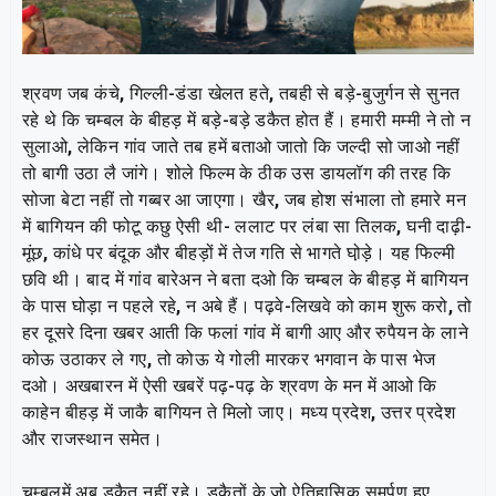
श्रवण जब कंचे
,
गिल्ली-डंडा खेलत हते
,
तबही से बड़े-बुजुर्गन से सुनत
रहे थे कि चम्बल के बीहड़ में बड़े-बड़े डकैत होत हैं। हमारी मम्मी ने तो न
सुलाओ
,
लेकिन गांव जाते तब हमें बताओ जातो कि जल्दी सो जाओ नहीं
तो बागी उठा लै जांगे। शोले फिल्म के ठीक उस डायलॉग की तरह कि
सोजा बेटा नहीं तो गब्बर आ जाएगा। खैर
,
जब होश संभाला तो हमारे मन
में बागियन की फोटू कछु ऐसी थी- ललाट पर लंबा सा तिलक
,
घनी दाढ़ी-
मूंछ
,
कांधे पर बंदूक और बीहड़ों में तेज गति से भागते घो़ड़े। यह फिल्मी
छवि थी। बाद में गांव बारेअन ने बता दओ कि चम्बल के बीहड़ में बागियन
के पास घोड़ा न पहले रहे
,
न अबे हैं। पढ़वे-लिखवे को काम शुरू करो
,
तो
हर दूसरे दिना खबर आती कि फलां गांव में बागी आए और रुपैयन के लाने
कोऊ उठाकर ले गए
,
तो कोऊ ये गोली मारकर भगवान के पास भेज
दओ। अखबारन में ऐसी खबरें पढ़-पढ़ के श्रवण के मन में आओ कि
काहेन बीहड़ में जाकै बागियन ते मिलो जाए। मध्य प्रदेश
,
उत्तर प्रदेश
और राजस्थान समेत।
चम्बलमें अब डकैत नहीं रहे। डकैतों के जो ऐतिहासिक समर्पण हुए,