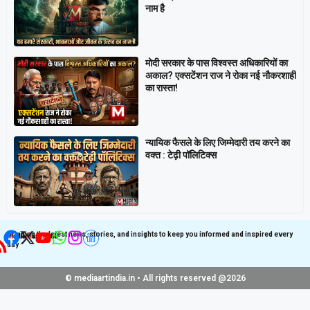
नाम है
मोदी सरकार के पास विश्वस्त अधिकारियों का
अकाल? एक्सटेंशन राज ने रोका नई नौकरशाही
का रास्ता!
न्यायिक फैसले के लिए जिम्मेदारी तय करने का
वक्त : टेढ़ी पॉलिटिक्स
Get latest update on
Follow us on Social
Social Media
Media
Bringing the latest news, stories, and insights to keep you informed and inspired every
day
© mediaartindia.in • All rights reserved @2026