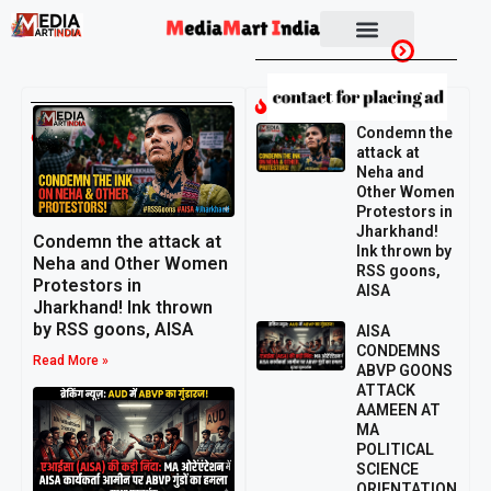
Socio Political
Breaking
Umashankar
Condemn the
Singh
attack at
Neha and
Other Women
Protestors in
Jharkhand!
Condemn the attack at
Ink thrown by
Neha and Other Women
RSS goons,
Protestors in
AISA
Jharkhand! Ink thrown
by RSS goons, AISA
AISA
CONDEMNS
Read More »
ABVP GOONS
ATTACK
AAMEEN AT
MA
POLITICAL
SCIENCE
ORIENTATION