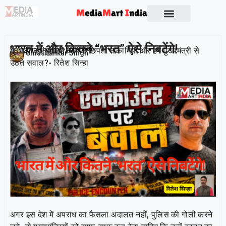
Socio Political
भारत में और कितने “भरत” ऐसे निबटेंगे!
मुठभेड़ों की सुर्खियों के पीछे छिपती नाकामियाँ और हर मुख्यमंत्री से
Publish On:
26 June 2026
Umashankar Singh
उठते सवाल?- रितेश सिन्हा
अगर इस देश में अपराध का फैसला अदालत नहीं, पुलिस की गोली करने