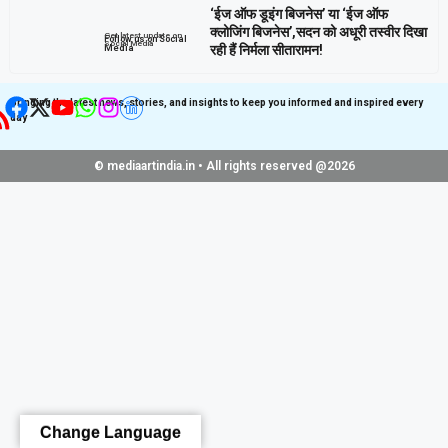
‘ईज ऑफ डूइंग बिजनेस’ या ‘ईज ऑफ
क्लोजिंग बिजनेस’,सदन को अधूरी तस्वीर दिखा
Get latest update on
Follow us on Social
Social Media
रही हैं निर्मला सीतारामन!
Media
Bringing the latest news, stories, and insights to keep you informed and inspired every
day
© mediaartindia.in • All rights reserved @2026
Change Language